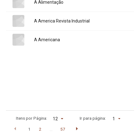
Title:
A Alimentação
Title:
A America Revista Industrial
Title:
A Americana
Itens por Página:
Ir para página:
1
1
2
57
…