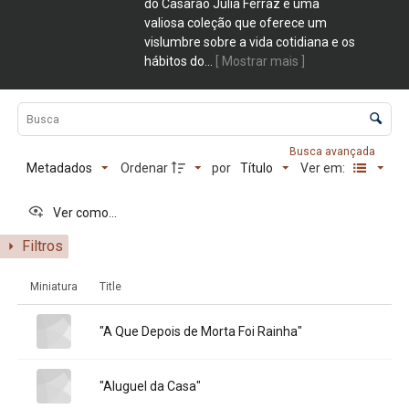
do Casarão Julia Ferraz é uma
valiosa coleção que oferece um
vislumbre sobre a vida cotidiana e os
hábitos do
...
[ Mostrar mais ]
Lista de itens
Controle de ordenação e visualização
Busca avançada
Metadados
Título
Ordenar
por
Ver em:
Ver como...
Filtros
Resultados da lista de itens
Miniatura
Title
Title:
"A Que Depois de Morta Foi Rainha"
Title:
"Aluguel da Casa"