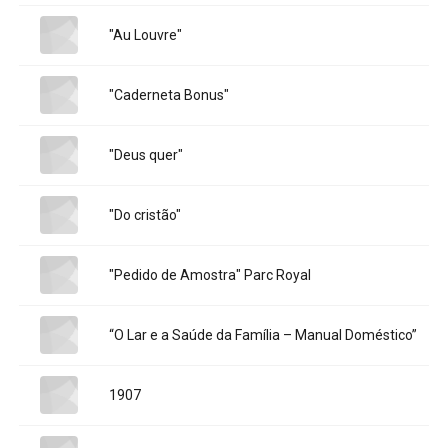
Title:
"Au Louvre"
Title:
"Caderneta Bonus"
Title:
"Deus quer"
Title:
"Do cristão"
Title:
"Pedido de Amostra" Parc Royal
Title:
“O Lar e a Saúde da Família – Manual Doméstico”
Title:
1907