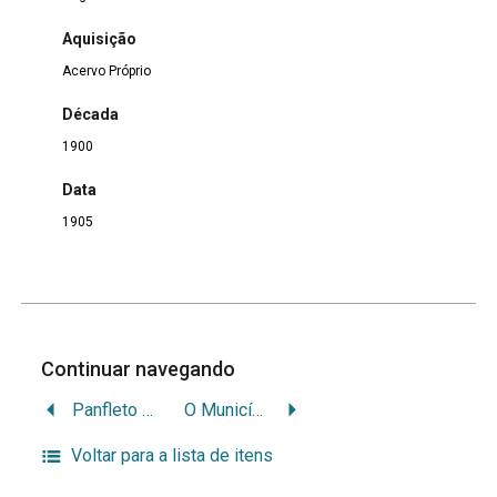
Aquisição
Acervo Próprio
Década
1900
Data
1905
Continuar navegando
Panfleto Aviso Importante “O Estado de São Paulo”
O Município Nazareth
Voltar para a lista de itens