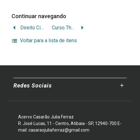
Continuar navegando
Direito Civil de Portugal, contendo três livros: I. Das Pessoas, II. Das Cousas, III. Das Obrigações e Acções
Curso Theorico de Geographia Physica, Politica e Astronomica — Curso Superior
Voltar para a lista de itens
Redes Sociais
Acervo Casarão Julia Ferraz
R. José Lucas, 11 - Centro, Atibaia - SP, 12940-700 E-
mail: casaraojuliaferraz@gmail.com