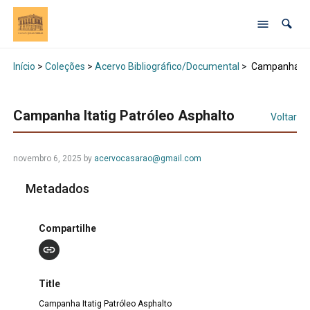
Início
>
Coleções
>
Acervo Bibliográfico/Documental
>
Campanha Ita
Campanha Itatig Patróleo Asphalto
Voltar
novembro 6, 2025 by
acervocasarao@gmail.com
Metadados
Compartilhe
Title
Campanha Itatig Patróleo Asphalto