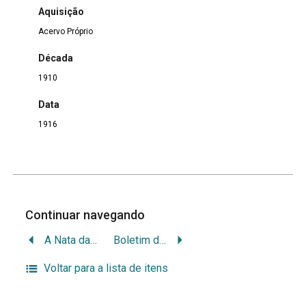
Aquisição
Acervo Próprio
Década
1910
Data
1916
Continuar navegando
A Nata da Agricultura Conselhos Práticos
Boletim da devoção de s.jose órgam das boas obras em favor dos pobres
Voltar para a lista de itens