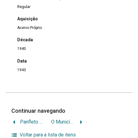
Regular
Aquisição
Acervo Próprio
Década
1940
Data
1943
Continuar navegando
Panfleto Aviso Importante “O Estado de São Paulo”
O Município Nazareth
Voltar para a lista de itens