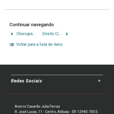
Continuar navegando
Chorographia do Brasil
Direito Civil de Portugal, contendo três livros: I. Das Pessoas, II. Das Cousas, III. Das Obrigações e Acções
Voltar para a lista de itens
Redes Sociais
Acervo Casarão Julia Ferraz
R. José Lucas, 11 - Centro, Atibaia - SP, 12940-700 E-