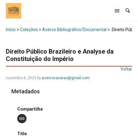
Início
>
Coleções
>
Acervo Bibliográfico/Documental
>
Direito Públic
Direito Público Brazileiro e Analyse da
Constituição do Império
Voltar
novembro 6, 2025 by
acervocasarao@gmail.com
Metadados
Compartilhe
Title