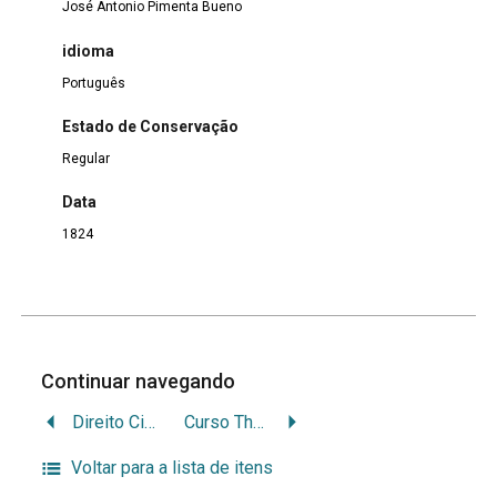
José Antonio Pimenta Bueno
idioma
Português
Estado de Conservação
Regular
Data
1824
Continuar navegando
Direito Civil de Portugal, contendo três livros: I. Das Pessoas, II. Das Cousas, III. Das Obrigações e Acções
Curso Theorico de Geographia Physica, Politica e Astronomica — Curso Superior
Voltar para a lista de itens