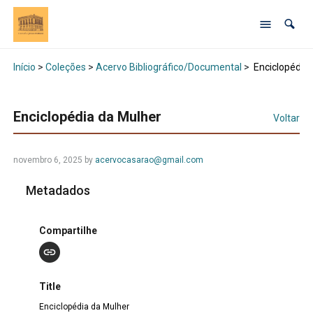
Início
>
Coleções
>
Acervo Bibliográfico/Documental
>
Enciclopédia 
Enciclopédia da Mulher
Voltar
novembro 6, 2025 by
acervocasarao@gmail.com
Metadados
Compartilhe
Title
Enciclopédia da Mulher