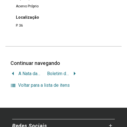
Acervo Próprio
Localização
P. 36
Continuar navegando
A Nata da Agricultura Conselhos Práticos
Boletim da devoção de s.jose órgam das boas obras em favor dos pobres
Voltar para a lista de itens
Redes Sociais