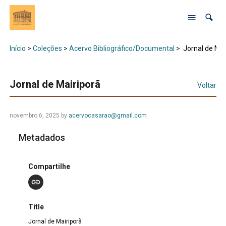
Início
>
Coleções
>
Acervo Bibliográfico/Documental
>
Jornal de Mai
Jornal de Mairiporã
Voltar
novembro 6, 2025 by
acervocasarao@gmail.com
Metadados
Compartilhe
Title
Jornal de Mairiporã