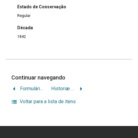
Estado de Conservação
Regular
Década
1842
Continuar navegando
Formulário do Processo das Quebras dos Commerciantes Matriculados ou Não Matriculados
Historiæ Juris Civilis Lusitani — Liber Singularis
Voltar para a lista de itens