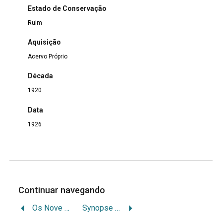
Estado de Conservação
Ruim
Aquisição
Acervo Próprio
Década
1920
Data
1926
Continuar navegando
Os Nove Officios e Outras Piedosas Práticas em Honra do Sagrado Coração de Jesus
Synopse Evangélica Segundo os Ultimos Dados da Sciencia