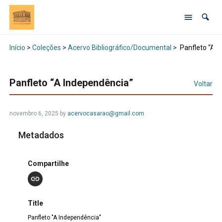
Início
>
Coleções
>
Acervo Bibliográfico/Documental
>
Panfleto “A I
Panfleto “A Independência”
Voltar
novembro 6, 2025 by
acervocasarao@gmail.com
Metadados
Compartilhe
Title
Panfleto "A Independência"