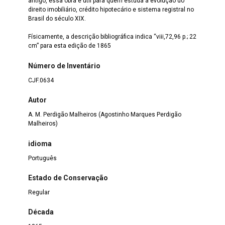
antigo, essa obra é útil para quem estuda a evolução do
direito imobiliário, crédito hipotecário e sistema registral no
Brasil do século XIX.
Físicamente, a descrição bibliográfica indica “viii,72,96 p.; 22
cm” para esta edição de 1865
Número de Inventário
CJF.0634
Autor
A. M. Perdigão Malheiros (Agostinho Marques Perdigão
Malheiros)
idioma
Português
Estado de Conservação
Regular
Década