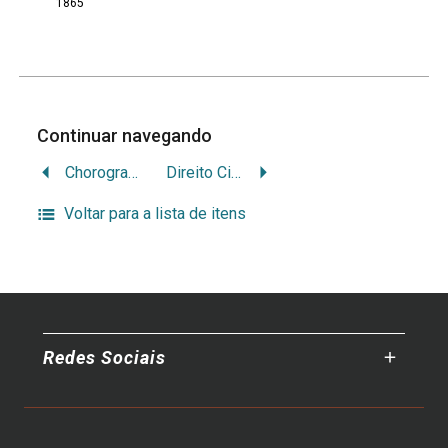
1865
Continuar navegando
Chorographia do Brasil
Direito Civil de Portugal, contendo três livros: I. Das Pessoas, II. Das Cousas, III. Das Obrigações e Acções
Voltar para a lista de itens
Redes Sociais