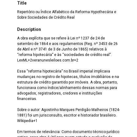
Title
Repertório ou Índice Alfabético da Reforma Hypothecária e
Sobre Sociedades de Crédito Real
Description
A obra explícita que se refere à Lei nº 1237 de 24 de
setembro de 1864 e aos regulamentos (Reg. nº 3453 de 26
de Abril e nº 3741 de 3 de Junho de 1865) relativos à
“reforma hipotecária” e às “sociedades de crédito real”.
LexML+2veranunesleiloes.com.br+2
Essa “reforma hipotecária” no Brasil imperial implicava
mudanças no registro de hipotecas, títulos imobiliários e na
estrutura de crédito garantido por imóveis. A obra, portanto,
funcionava como índice/alinhamento dessas normas para
advogados, registradores, credores e instituições
financeiras.
Sobre o autor: Agostinho Marques Perdigão Malheiros (1824-
1881) foi um jurisconsulto, escritor e historiador brasileiro.
Wikipedia+1
Em termos de relevância: Como documento técnico-jurídico