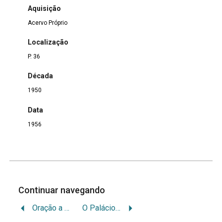
Aquisição
Acervo Próprio
Localização
P. 36
Década
1950
Data
1956
Continuar navegando
Oração a chaga do ombro de Jesus
O Palácio de Niorres