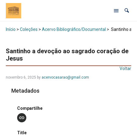
Início
>
Coleções
>
Acervo Bibliográfico/Documental
>
Santinho a d
Santinho a devoção ao sagrado coração de
Jesus
Voltar
novembro 6, 2025 by
acervocasarao@gmail.com
Metadados
Compartilhe
Title