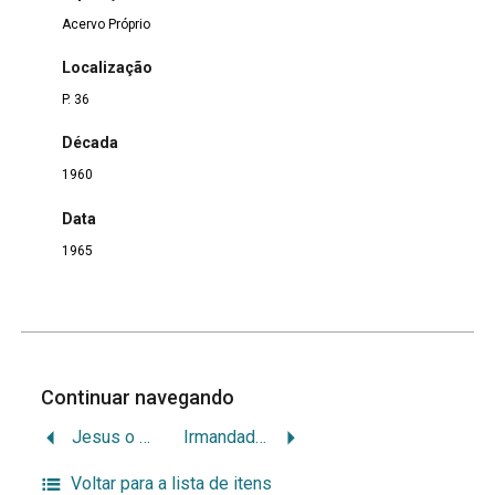
Acervo Próprio
Localização
P. 36
Década
1960
Data
1965
Continuar navegando
Jesus o bom pastor
Irmandade do Santíssimo Sacramento da Sé catedral Metropolitana de São Paulo
Voltar para a lista de itens