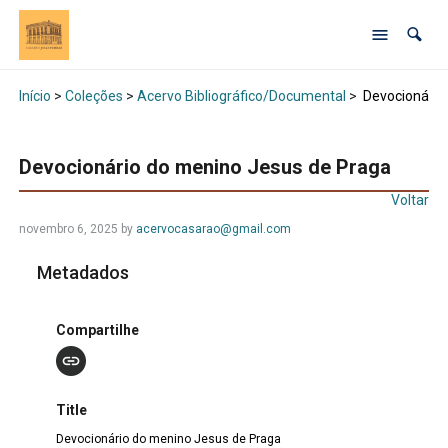
Início
>
Coleções
>
Acervo Bibliográfico/Documental
>
Devocionário
Devocionário do menino Jesus de Praga
Voltar
novembro 6, 2025 by
acervocasarao@gmail.com
Metadados
Compartilhe
Title
Devocionário do menino Jesus de Praga